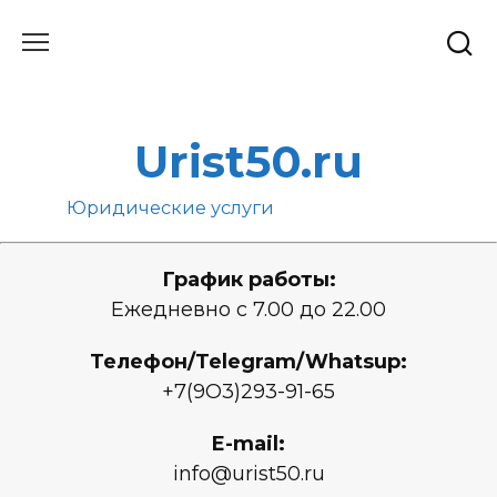
Перейти
к
содержанию
Urist50.ru
Юридические услуги
График работы:
Ежедневно с 7.00 до 22.00
Телефон/Telegram/Whatsup:
+7(9О3)293-91-65
E-mail:
info@urist50.ru