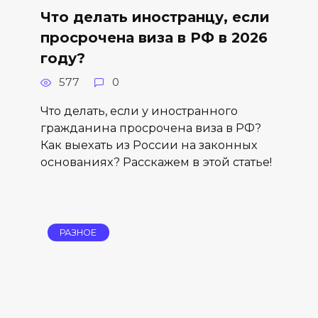
Что делать иностранцу, если
просрочена виза в РФ в 2026
году?
577
0
Что делать, если у иностранного
гражданина просрочена виза в РФ?
Как выехать из России на законных
основаниях? Расскажем в этой статье!
РАЗНОЕ