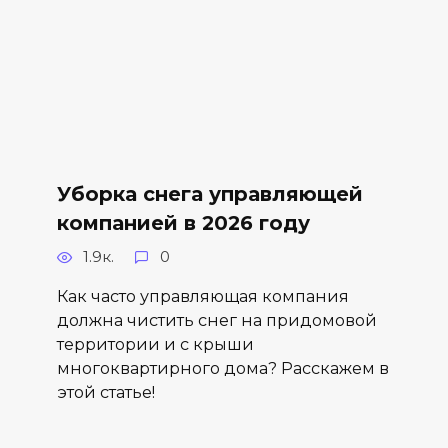
Уборка снега управляющей
компанией в 2026 году
1.9к.
0
Как часто управляющая компания
должна чистить снег на придомовой
территории и с крыши
многоквартирного дома? Расскажем в
этой статье!