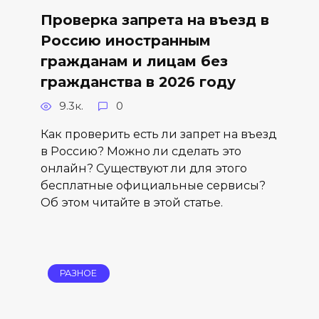
Проверка запрета на въезд в
Россию иностранным
гражданам и лицам без
гражданства в 2026 году
9.3к.
0
Как проверить есть ли запрет на въезд
в Россию? Можно ли сделать это
онлайн? Существуют ли для этого
бесплатные официальные сервисы?
Об этом читайте в этой статье.
РАЗНОЕ