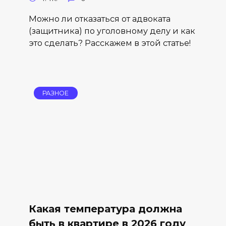
Можно ли отказаться от адвоката
(защитника) по уголовному делу и как
это сделать? Расскажем в этой статье!
РАЗНОЕ
Какая температура должна
быть в квартире в 2026 году