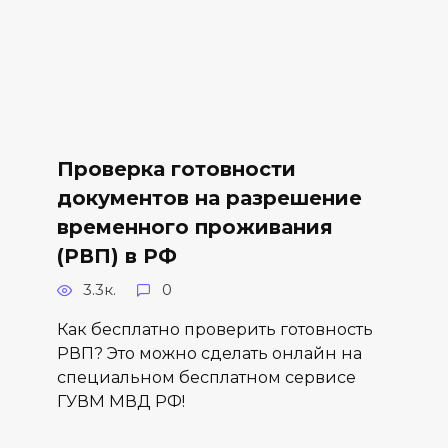
Проверка готовности
документов на разрешение
временного проживания
(РВП) в РФ
3.3к.
0
Как бесплатно проверить готовность
РВП? Это можно сделать онлайн на
специальном бесплатном сервисе
ГУВМ МВД РФ!