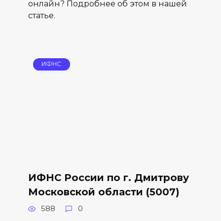
онлайн? Подробнее об этом в нашей
статье.
ИФНС
ИФНС России по г. Дмитрову
Московской области (5007)
588
0