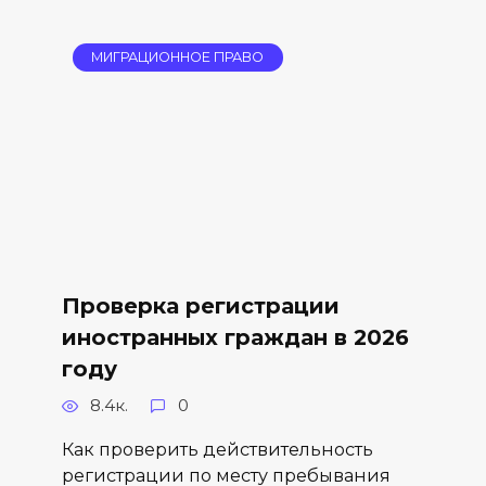
МИГРАЦИОННОЕ ПРАВО
Проверка регистрации
иностранных граждан в 2026
году
8.4к.
0
Как проверить действительность
регистрации по месту пребывания