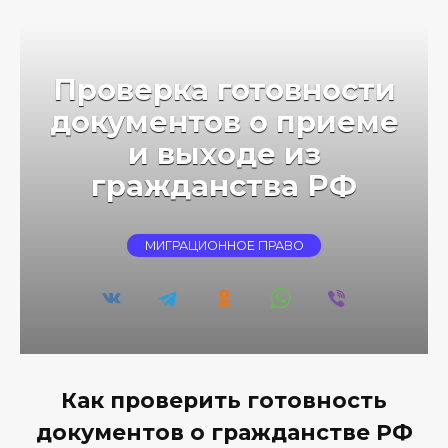
Перейти
к
содержанию
Проверка готовности
документов о приеме
и выходе из
гражданства РФ
МИГРАЦИОННОЕ ПРАВО
Как проверить готовность
документов о гражданстве РФ