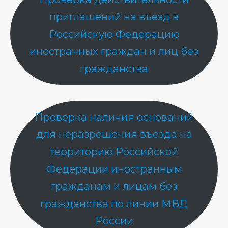
приглашений на въезд в
Российскую Федерацию
иностранных граждан и лиц без
гражданства
Проверка наличия оснований
для неразрешения въезда на
территорию Российской
Федерации иностранным
гражданам и лицам без
гражданства по линии МВД
России