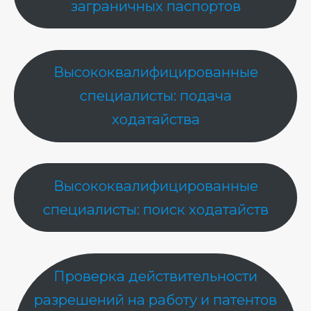
заграничных паспортов
Высококвалифицированные
специалисты: подача
ходатайства
Высококвалифицированные
специалисты: поиск ходатайств
Проверка действительности
разрешений на работу и патентов